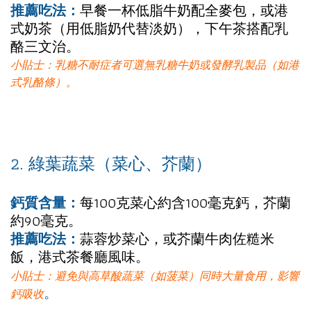
推薦吃法：
早餐一杯低脂牛奶配全麥包，或港
式奶茶（用低脂奶代替淡奶），下午茶搭配乳
酪三文治。
小貼士：乳糖不耐症者可選無乳糖牛奶或發酵乳製品（如港
式乳酪條）。
2. 綠葉蔬菜（菜心、芥蘭）
鈣質含量：
每100克菜心約含100毫克鈣，芥蘭
約90毫克。
推薦吃法：
蒜蓉炒菜心，或芥蘭牛肉佐糙米
飯，港式茶餐廳風味。
小貼士：避免與高草酸蔬菜（如菠菜）同時大量食用，影響
。
鈣吸收