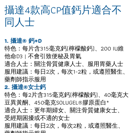
攝達4款高CP值鈣片適合不
同人士
1. 攝達® 鈣+D
特色：每片含315毫克鈣(檸檬酸鈣)、200 IU維
他命D3 |
不會引致便秘及胃氣
適合人士：關注骨質健康人士、服用胃藥人士
服用建議：每日2次，每次1-2粒，或遵照醫生、
藥劑師指示服用
2. 攝達®女士鈣
特色：每2片含315毫克鈣(檸檬酸鈣)、40毫克大
豆異黃酮、450毫克SOLUGEL®膠原蛋白*
適合人士：
更年期婦女、關注骨質健康女士、
受經期困擾或不適的女士
服用建議：每日2次，每次2粒，或遵照醫生、