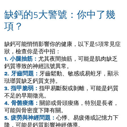
缺鈣的5大警號：你中了幾
項？
缺鈣可能悄悄影響你的健康，以下是5項常見症
狀，檢查你是否中招：
1. 小腿抽筋：
尤其夜間抽筋，可能是肌肉缺乏
鈣質導致的神經訊號異常。
2. 牙齒問題：
牙齒鬆動、敏感或易蛀牙，顯示
琺瑯質缺乏鈣質支持。
3. 指甲脆弱：
指甲易斷裂或剝離，可能是鈣質
不足的早期徵兆。
4. 骨骼痠痛：
關節或骨頭痠痛，特別是長者，
可能與骨密度下降有關。
5. 疲勞與神經問題：
心悸、易疲倦或記憶力下
降，可能是鈣質影響神經傳導。