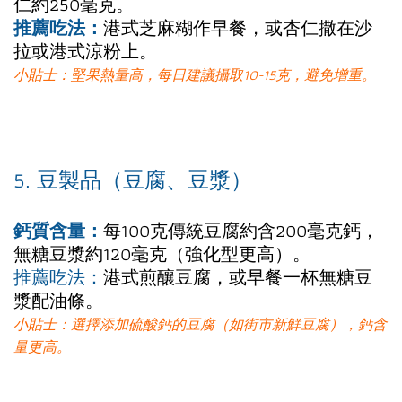
仁約250毫克。
推薦吃法：
港式芝麻糊作早餐，或杏仁撒在沙
拉或港式涼粉上。
小貼士：堅果熱量高，每日建議攝取10-15克，避免增重。
5. 豆製品（豆腐、豆漿）
鈣質含量：
每100克傳統豆腐約含200毫克鈣，
無糖豆漿約120毫克（強化型更高）。
推薦吃法：
港式煎釀豆腐，或早餐一杯無糖豆
漿配油條。
小貼士：選擇添加硫酸鈣的豆腐（如街市新鮮豆腐），鈣含
量更高。