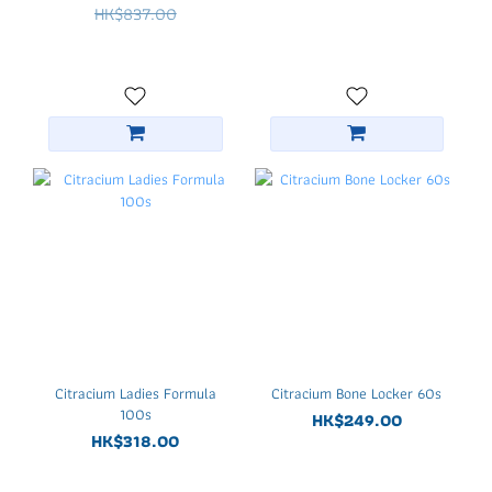
Bundles Set
HK$837.00
Citracium Ladies Formula
Citracium Bone Locker 60s
100s
HK$249.00
HK$318.00