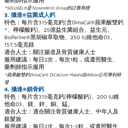
藥劑師指示服用
*SOLUGEL®是Tessenderlo Group的註冊商標
3. 攝達®益菌成人鈣
特色：每片含315毫克鈣(含DimaCal®蘋果酸雙鈣
^、檸檬酸鈣)、25億益生菌組合、益生元、
BioPerine®黑胡椒萃取物、250 IU維他命D3、
157.5毫克鎂
適合人士：關注腸道及骨質健康人士
服用建議：每日2次，每次1粒，或遵照醫生、
藥劑師指示服用
^蘋果酸雙鈣DimaCal® DiCalcium Malate由Albion公司專利研
發
4. 攝達®鎖骨鈣
特色：每片含315毫克鈣(檸檬酸鈣)、200 IU維
他命D3、鎂、鋅、銅、錳。
適合人士：適合關注骨質健康人士、中年人及
銀髮族
服用建議：每日2次，每次1-2粒，或遵照醫生、