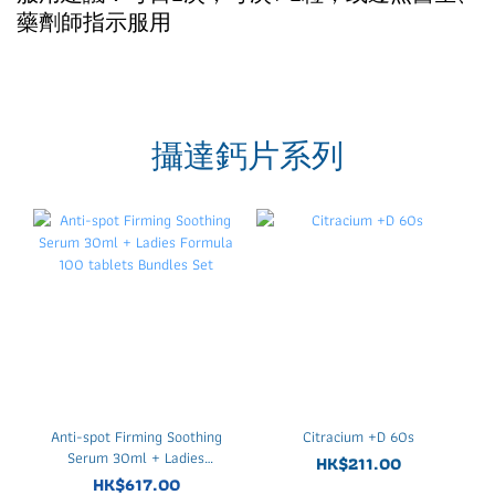
藥劑師指示服用
攝達鈣片系列
Anti-spot Firming Soothing
Citracium +D 60s
Serum 30ml + Ladies
HK$211.00
Formula 100 tablets
HK$617.00