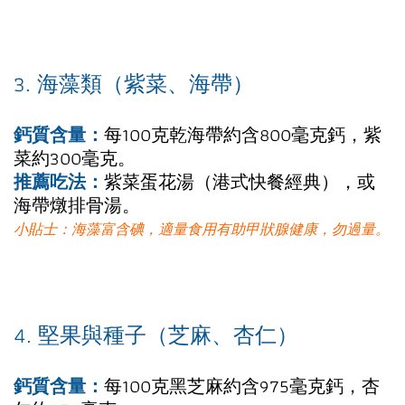
3. 海藻類（紫菜、海帶）
鈣質含量：
每100克乾海帶約含800毫克鈣，紫
菜約300毫克。
推薦吃法：
紫菜蛋花湯（港式快餐經典），或
海帶燉排骨湯。
小貼士：海藻富含碘，適量食用有助甲狀腺健康，勿過量。
4. 堅果與種子（芝麻、杏仁）
鈣質含量：
每100克黑芝麻約含975毫克鈣，杏