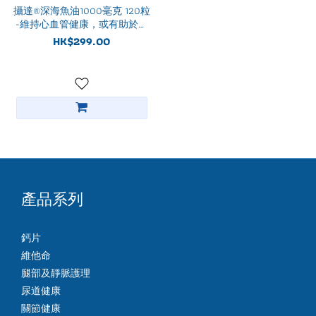
攝達®深海魚油1000毫克 120粒
-維持心血管健康，或有助於穩
定膽固醇
HK$299.00
產品系列
鈣片
維他命
腿部及靜脈護理
尿道健康
關節健康