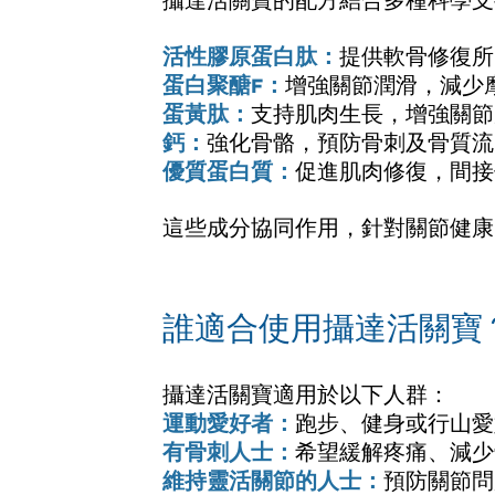
攝達活關寶的配方結合多種科學支
活性膠原蛋白肽：
提供軟骨修復所
蛋白聚醣F：
增強關節潤滑，減少
蛋黃肽：
支持肌肉生長，增強關節
鈣：
強化骨骼，預防骨刺及骨質流
優質蛋白質：
促進肌肉修復，間接
這些成分協同作用，針對關節健康
誰適合使用攝達活關寶
攝達活關寶適用於以下人群：
運動愛好者：
跑步、健身或行山愛
有骨刺人士：
希望緩解疼痛、減少
維持靈活關節的人士：
預防關節問