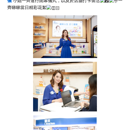
儀
小姐一齊進行開幕儀式，以及於店舖打卡留念
一
齊睇睇當日精彩花絮