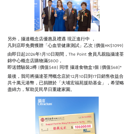
另外，攝達概念店優惠及禮遇 現正進行中 ，
凡到店即免費獲贈「心血管健康測試」乙次 (價值HK$1099)
由即日起2026年1月10日期間，The Point 會員凡親臨攝達荃
錦中心概念店購物滿$800，
即送體驗裝2樽 (價值$48) 同埋 攝達食物盒1個 (價值$68)*
最後，我司將攝達荃灣概念店於12月10日到17日銷售收益合
共十萬元港幣，已捐贈於「大埔宏福苑援助基金」，希望略
盡綿力，幫助災民早日重建家園。