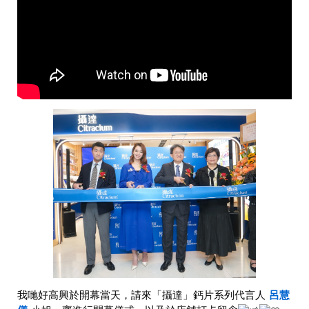
我哋好高興於開幕當天，請來「攝達」鈣片系列代言人
呂慧